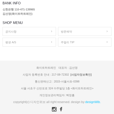
BANK INFO
신한은행 110-471-139965
김선영(화이트하트레인)
SHOP MENU
공지사항
방문예약
평생 A/S
주얼리 TIP
화이트하트레인
대표자 : 김선영
사업자 등록번호 안내 : 217-08-72302
[사업자정보확인]
통신판매신고 : 2015-서울서초-0398
서울 서초구 신반포로 324 아주빌딩 1층 <화이트하트레인>
개인정보관리책임자 :백정흠
copyright(c) 디자인위브 all right reserved. design by
designWib.