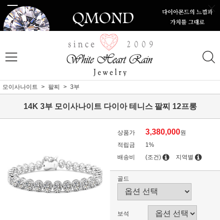
모이사나이트
팔찌
3부
14K 3부 모이사나이트 다이아 테니스 팔찌 12프롱
3,380,000
상품가
원
적립금
1%
배송비
(조건)
지역별
골드
보석