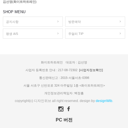
김선영(화이트하트레인)
SHOP MENU
공지사항
방문예약
평생 A/S
주얼리 TIP
화이트하트레인
대표자 : 김선영
사업자 등록번호 안내 : 217-08-72302
[사업자정보확인]
통신판매신고 : 2015-서울서초-0398
서울 서초구 신반포로 324 아주빌딩 1층 <화이트하트레인>
개인정보관리책임자 :백정흠
copyright(c) 디자인위브 all right reserved. design by
designWib.
PC 버전