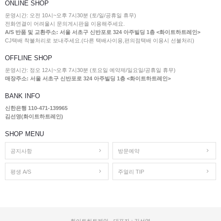
ONLINE SHOP
운영시간: 오전 10시~오후 7시30분 (토/일/공휴일 휴무)
전화연결이 어려울시 문의게시판을 이용해주세요.
A/S 반품 및 교환주소: 서울 서초구 신반포로 324 아주빌딩 1층 <화이트하트레인>
CJ택배 착불처리로 보내주세요.(다른 택배사이용,편의점택배 이용시 선불처리)
OFFLINE SHOP
운영시간: 정오 12시~오후 7시30분 (토요일 예약제/일요일/공휴일 휴무)
매장주소: 서울 서초구 신반포로 324 아주빌딩 1층 <화이트하트레인>
BANK INFO
신한은행 110-471-139965
김선영(화이트하트레인)
SHOP MENU
공지사항
방문예약
평생 A/S
주얼리 TIP