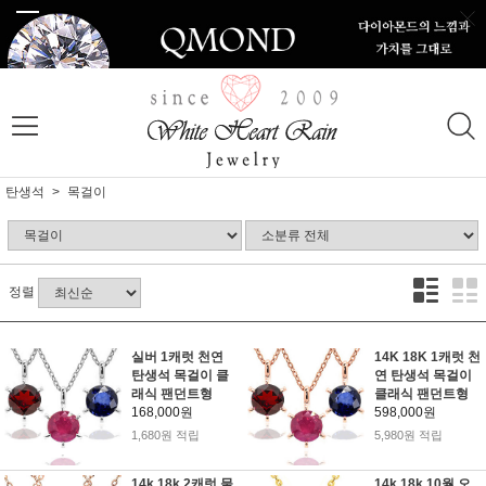
탄생석
목걸이
정렬
실버 1캐럿 천연
14K 18K 1캐럿 천
탄생석 목걸이 클
연 탄생석 목걸이
래식 팬던트형
클래식 팬던트형
168,000원
598,000원
1,680원 적립
5,980원 적립
14k 18k 2캐럿 물
14k 18k 10월 오