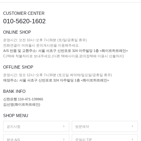
CUSTOMER CENTER
010-5620-1602
ONLINE SHOP
운영시간: 오전 10시~오후 7시30분 (토/일/공휴일 휴무)
전화연결이 어려울시 문의게시판을 이용해주세요.
A/S 반품 및 교환주소: 서울 서초구 신반포로 324 아주빌딩 1층 <화이트하트레인>
CJ택배 착불처리로 보내주세요.(다른 택배사이용,편의점택배 이용시 선불처리)
OFFLINE SHOP
운영시간: 정오 12시~오후 7시30분 (토요일 예약제/일요일/공휴일 휴무)
매장주소: 서울 서초구 신반포로 324 아주빌딩 1층 <화이트하트레인>
BANK INFO
신한은행 110-471-139965
김선영(화이트하트레인)
SHOP MENU
공지사항
방문예약
평생 A/S
주얼리 TIP