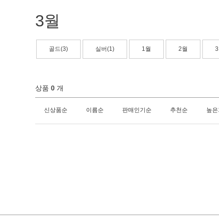
3월
골드(3)
실버(1)
1월
2월
상품
0
개
신상품순
이름순
판매인기순
추천순
높은