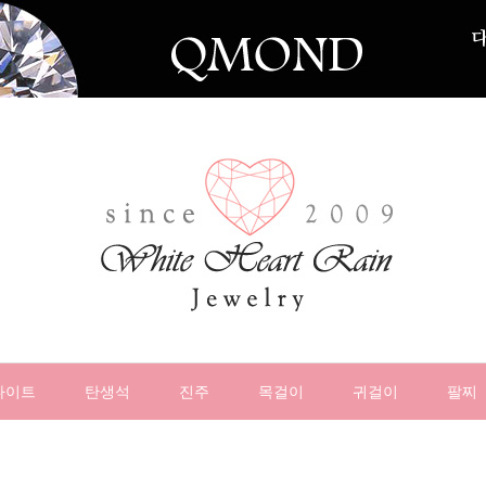
나이트
탄생석
진주
목걸이
귀걸이
팔찌