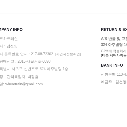
PANY INFO
RETURN & E
트하트레인
A/S 반품 및 
324 아주빌딩 
자 : 김선영
CJ택배 착불처리
 등록번호 안내 : 217-08-72302
[사업자정보확인]
(다른 택배사이용
매신고 : 2015-서울서초-0398
BANK INFO
특별시 서초구 신반포로 324 아주빌딩 1층
신한은행 110-47
정보관리책임자 :백정흠
예금주 : 김선
: wheartrain@gmail.com