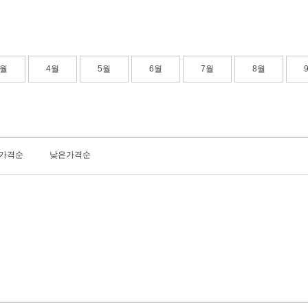
3월
4월
5월
6월
7월
8월
가격순
낮은가격순