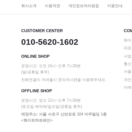
회사소개
이용약관
개인정보처리방침
이용안내
CUSTOMER CENTER
COM
010-5620-1602
화이
대표
ONLINE SHOP
사업자
통신판
운영시간: 오전 10시~오후 7시30분
서울
(일/공휴일 휴무)
전화연결이 어려울시 문의게시판을 이용해주세요.
개인
이메일
OFFLINE SHOP
운영시간: 정오 12시~오후 7시30분
(토요일 예약제/일요일/공휴일 휴무)
매장주소: 서울 서초구 신반포로 324 아주빌딩 1층
<화이트하트레인>