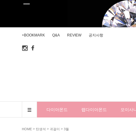
+BOOKMARK
Q&A
REVIEW
공지사항
다이아몬드
랩다이아몬드
모이사
>
>
>
HOME
탄생석
귀걸이
3월