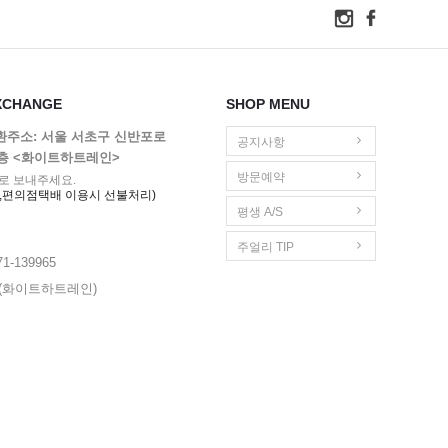
XCHANGE
SHOP MENU
교환주소: 서울 서초구 신반포로
공지사항
1층 <화이트하트레인>
방문예약
로 보내주세요.
,편의점택배 이용시 선불처리)
평생 A/S
주얼리 TIP
1-139965
영(화이트하트레인)