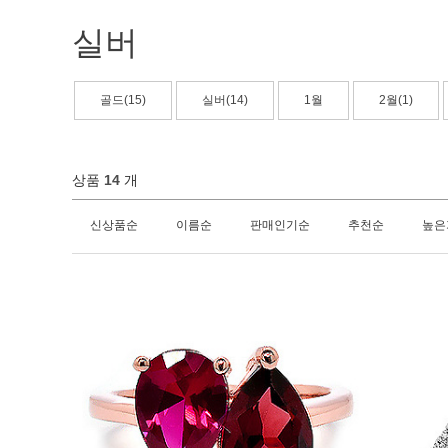
실버
골드(15)
실버(14)
1월
2월(1)
상품
14
개
신상품순
이름순
판매인기순
추천순
높은