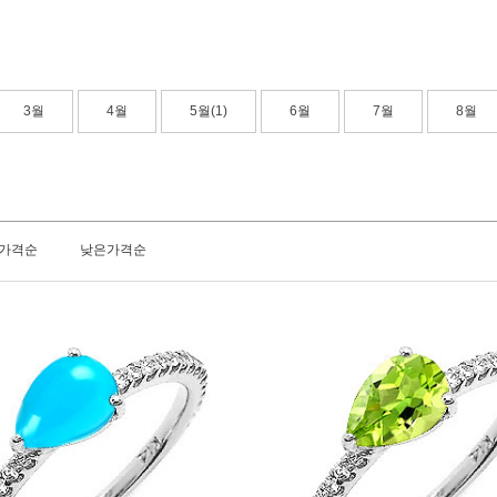
3월
4월
5월(1)
6월
7월
8월
가격순
낮은가격순