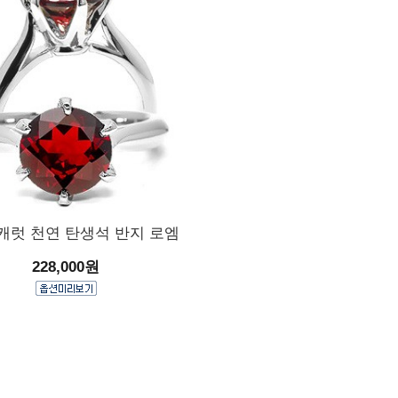
2캐럿 천연 탄생석 반지 로엠
228,000원