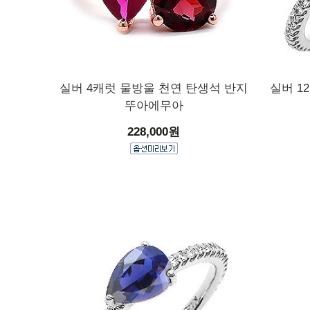
실버 4캐럿 물방울 천연 탄생석 반지
실버 1
뚜아에무아
228,000원