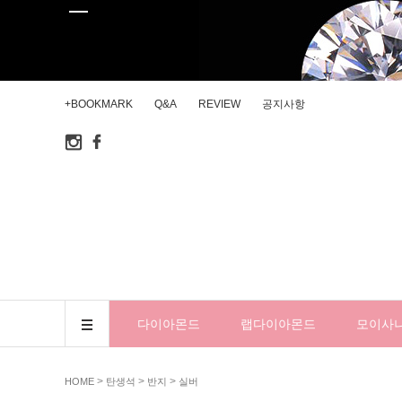
+BOOKMARK
Q&A
REVIEW
공지사항
다이아몬드
랩다이아몬드
모이사
>
>
>
HOME
탄생석
반지
실버