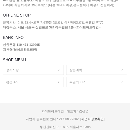
A/S 반품 및 교환주소: 서울 서초구 신반포로 324 아주빌딩 1층 <화이트하트레인>
CJ택배 착불처리로 보내주세요.(다른 택배사이용,편의점택배 이용시 선불처리)
OFFLINE SHOP
운영시간: 정오 12시~오후 7시30분 (토요일 예약제/일요일/공휴일 휴무)
매장주소: 서울 서초구 신반포로 324 아주빌딩 1층 <화이트하트레인>
BANK INFO
신한은행 110-471-139965
김선영(화이트하트레인)
SHOP MENU
공지사항
방문예약
평생 A/S
주얼리 TIP
화이트하트레인
대표자 : 김선영
사업자 등록번호 안내 : 217-08-72302
[사업자정보확인]
통신판매신고 : 2015-서울서초-0398