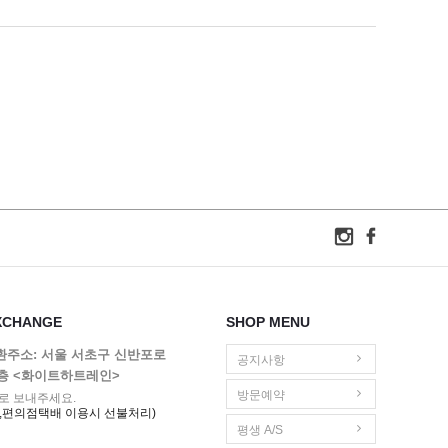
XCHANGE
SHOP MENU
교환주소: 서울 서초구 신반포로
공지사항
1층 <화이트하트레인>
방문예약
로 보내주세요.
,편의점택배 이용시 선불처리)
평생 A/S