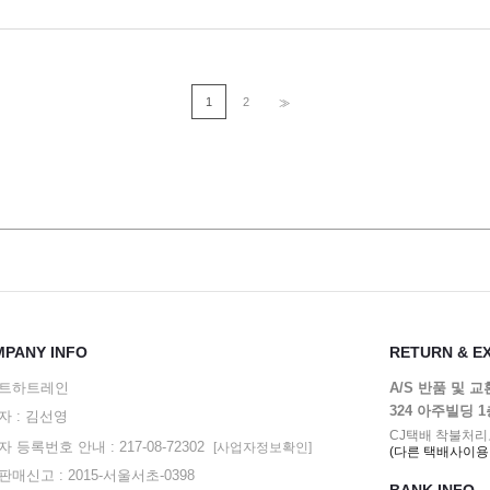
1
2
>>
PANY INFO
RETURN & E
트하트레인
A/S 반품 및 
324 아주빌딩 
자 : 김선영
CJ택배 착불처리
 등록번호 안내 : 217-08-72302
[사업자정보확인]
(다른 택배사이용
매신고 : 2015-서울서초-0398