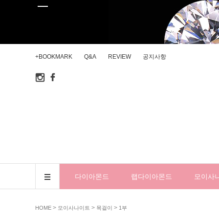
+BOOKMARK
Q&A
REVIEW
공지사항
다이아몬드
랩다이아몬드
모이사
>
>
>
HOME
모이사나이트
목걸이
1부