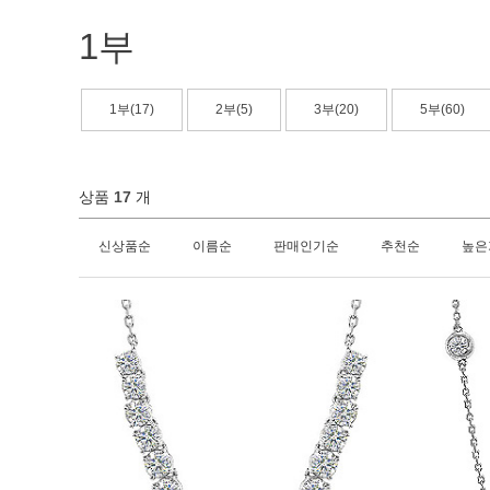
1부
1부(17)
2부(5)
3부(20)
5부(60)
상품
17
개
신상품순
이름순
판매인기순
추천순
높은