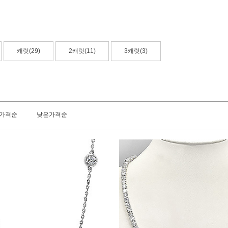
캐럿(29)
2캐럿(11)
3캐럿(3)
가격순
낮은가격순