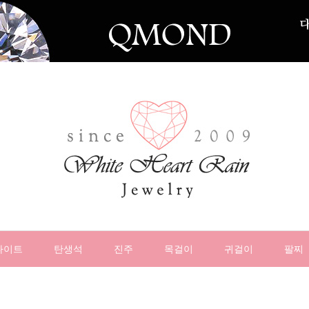
나이트
탄생석
진주
목걸이
귀걸이
팔찌