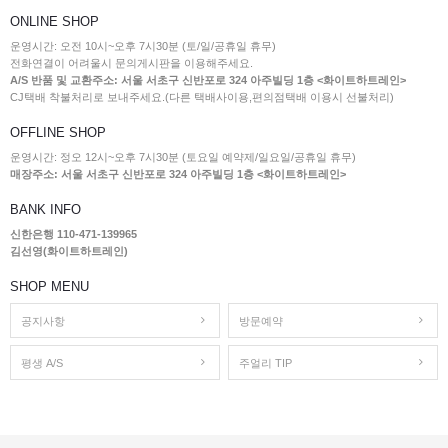
ONLINE SHOP
운영시간: 오전 10시~오후 7시30분 (토/일/공휴일 휴무)
전화연결이 어려울시 문의게시판을 이용해주세요.
A/S 반품 및 교환주소: 서울 서초구 신반포로 324 아주빌딩 1층 <화이트하트레인>
CJ택배 착불처리로 보내주세요.(다른 택배사이용,편의점택배 이용시 선불처리)
OFFLINE SHOP
운영시간: 정오 12시~오후 7시30분 (토요일 예약제/일요일/공휴일 휴무)
매장주소: 서울 서초구 신반포로 324 아주빌딩 1층 <화이트하트레인>
BANK INFO
신한은행 110-471-139965
김선영(화이트하트레인)
SHOP MENU
공지사항
방문예약
평생 A/S
주얼리 TIP