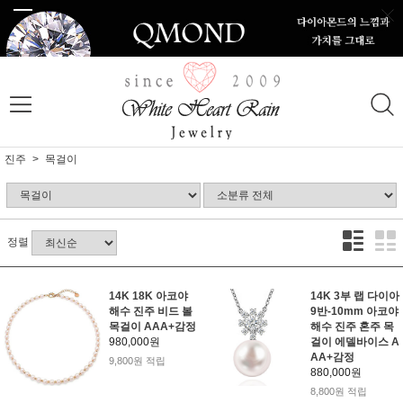
진주
목걸이
정렬
14K 18K 아코야
14K 3부 랩 다이아
해수 진주 비드 볼
9반-10mm 아코야
목걸이 AAA+감정
해수 진주 혼주 목
980,000원
걸이 에델바이스 A
AA+감정
9,800원 적립
880,000원
8,800원 적립