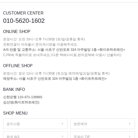
CUSTOMER CENTER
010-5620-1602
ONLINE SHOP
운영시간: 오전 10시~오후 7시30분 (토/일/공휴일 휴무)
전화연결이 어려울시 문의게시판을 이용해주세요.
A/S 반품 및 교환주소: 서울 서초구 신반포로 324 아주빌딩 1층 <화이트하트레인>
CJ택배 착불처리로 보내주세요.(다른 택배사이용,편의점택배 이용시 선불처리)
OFFLINE SHOP
운영시간: 정오 12시~오후 7시30분 (토요일 예약제/일요일/공휴일 휴무)
매장주소: 서울 서초구 신반포로 324 아주빌딩 1층 <화이트하트레인>
BANK INFO
신한은행 110-471-139965
김선영(화이트하트레인)
SHOP MENU
공지사항
방문예약
평생 A/S
주얼리 TIP