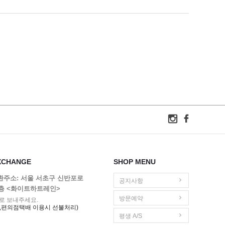
XCHANGE
SHOP MENU
교환주소: 서울 서초구 신반포로
공지사항
1층 <화이트하트레인>
방문예약
로 보내주세요.
,편의점택배 이용시 선불처리)
평생 A/S