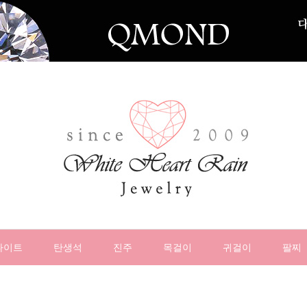
나이트
탄생석
진주
목걸이
귀걸이
팔찌