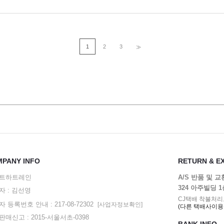
1
2
3
>>
PANY INFO
RETURN & E
트하트레인
A/S 반품 및 
324 아주빌딩 
자 : 김선영
CJ택배 착불처리
 등록번호 안내 : 217-08-72302
[사업자정보확인]
(다른 택배사이용
매신고 : 2015-서울서초-0398