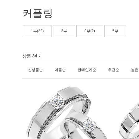
커플링
1부(32)
2부
3부(2)
5부
상품
34
개
신상품순
이름순
판매인기순
추천순
높은