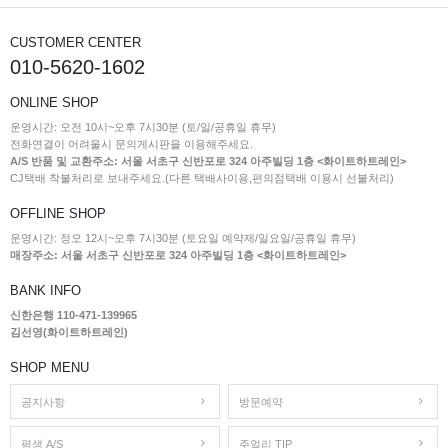
CUSTOMER CENTER
010-5620-1602
ONLINE SHOP
운영시간: 오전 10시~오후 7시30분 (토/일/공휴일 휴무)
전화연결이 어려울시 문의게시판을 이용해주세요.
A/S 반품 및 교환주소: 서울 서초구 신반포로 324 아주빌딩 1층 <화이트하트레인>
CJ택배 착불처리로 보내주세요.(다른 택배사이용,편의점택배 이용시 선불처리)
OFFLINE SHOP
운영시간: 정오 12시~오후 7시30분 (토요일 예약제/일요일/공휴일 휴무)
매장주소: 서울 서초구 신반포로 324 아주빌딩 1층 <화이트하트레인>
BANK INFO
신한은행 110-471-139965
김선영(화이트하트레인)
SHOP MENU
공지사항
방문예약
평생 A/S
주얼리 TIP