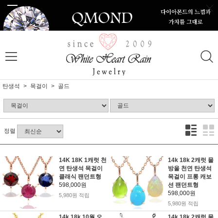
탄생석
목걸이
골드
정렬
14K 18K 1캐럿 천
14k 18k 2캐럿 물
연 탄생석 목걸이
방울 천연 탄생석
클래식 팬던트형
목걸이 프롱 캐보
598,000원
션 팬던트형
598,000원
5,980원 적립
5,980원 적립
14k 18k 10월 오
14k 18k 2캐럿 물