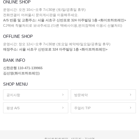
ONLINE SHOP
운영시간: 오전 10시~오후 7시30분 (토/일/공휴일 휴무)
전화연결이 어려울시 문의게시판을 이용해주세요.
A/S 반품 및 교환주소: 서울 서초구 신반포로 324 아주빌딩 1층 <화이트하트레인>
CJ택배 착불처리로 보내주세요.(다른 택배사이용,편의점택배 이용시 선불처리)
OFFLINE SHOP
운영시간: 정오 12시~오후 7시30분 (토요일 예약제/일요일/공휴일 휴무)
매장주소: 서울 서초구 신반포로 324 아주빌딩 1층 <화이트하트레인>
BANK INFO
신한은행 110-471-139965
김선영(화이트하트레인)
SHOP MENU
공지사항
방문예약
평생 A/S
주얼리 TIP