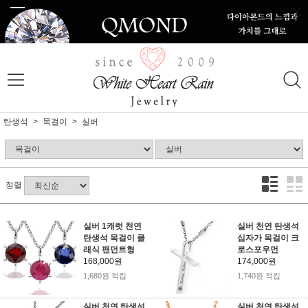
탄생석
목걸이
실버
정렬
실버 1캐럿 천연
실버 천연 탄생석
탄생석 목걸이 클
십자가 목걸이 크
래식 팬던트형
로스포우먼
168,000원
174,000원
1,680원 적립
1,740원 적립
실버 천연 탄생석
실버 천연 탄생석