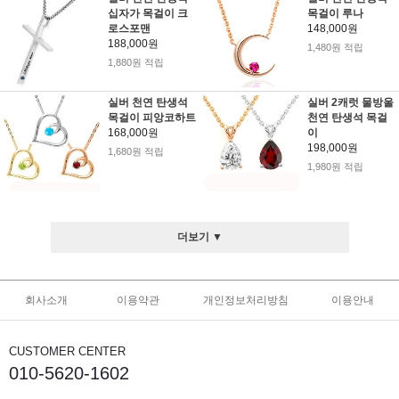
십자가 목걸이 크
목걸이 루나
로스포맨
148,000원
188,000원
1,480원 적립
1,880원 적립
실버 천연 탄생석
실버 2캐럿 물방울
목걸이 피앙코하트
천연 탄생석 목걸
168,000원
이
198,000원
1,680원 적립
1,980원 적립
더보기 ▼
회사소개
이용약관
개인정보처리방침
이용안내
CUSTOMER CENTER
010-5620-1602