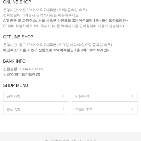
ONLINE SHOP
운영시간: 오전 10시~오후 7시30분 (토/일/공휴일 휴무)
전화연결이 어려울시 문의게시판을 이용해주세요.
A/S 반품 및 교환주소: 서울 서초구 신반포로 324 아주빌딩 1층 <화이트하트레인>
CJ택배 착불처리로 보내주세요.(다른 택배사이용,편의점택배 이용시 선불처리)
OFFLINE SHOP
운영시간: 정오 12시~오후 7시30분 (토요일 예약제/일요일/공휴일 휴무)
매장주소: 서울 서초구 신반포로 324 아주빌딩 1층 <화이트하트레인>
BANK INFO
신한은행 110-471-139965
김선영(화이트하트레인)
SHOP MENU
공지사항
방문예약
평생 A/S
주얼리 TIP