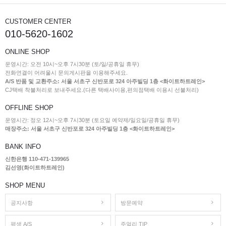
CUSTOMER CENTER
010-5620-1602
ONLINE SHOP
운영시간: 오전 10시~오후 7시30분 (토/일/공휴일 휴무)
전화연결이 어려울시 문의게시판을 이용해주세요.
A/S 반품 및 교환주소: 서울 서초구 신반포로 324 아주빌딩 1층 <화이트하트레인>
CJ택배 착불처리로 보내주세요.(다른 택배사이용,편의점택배 이용시 선불처리)
OFFLINE SHOP
운영시간: 정오 12시~오후 7시30분 (토요일 예약제/일요일/공휴일 휴무)
매장주소: 서울 서초구 신반포로 324 아주빌딩 1층 <화이트하트레인>
BANK INFO
신한은행 110-471-139965
김선영(화이트하트레인)
SHOP MENU
공지사항
방문예약
평생 A/S
주얼리 TIP