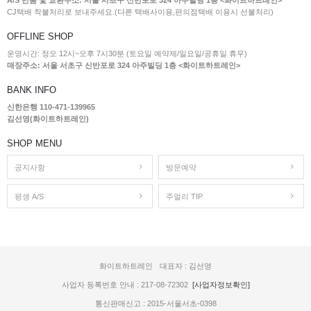
A/S 반품 및 교환주소: 서울 서초구 신반포로 324 아주빌딩 1층 <화이트하트레인>
CJ택배 착불처리로 보내주세요.(다른 택배사이용,편의점택배 이용시 선불처리)
OFFLINE SHOP
운영시간: 정오 12시~오후 7시30분 (토요일 예약제/일요일/공휴일 휴무)
매장주소: 서울 서초구 신반포로 324 아주빌딩 1층 <화이트하트레인>
BANK INFO
신한은행 110-471-139965
김선영(화이트하트레인)
SHOP MENU
공지사항
방문예약
평생 A/S
주얼리 TIP
화이트하트레인
대표자 : 김선영
사업자 등록번호 안내 : 217-08-72302
[사업자정보확인]
통신판매신고 : 2015-서울서초-0398