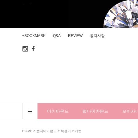
+BOOKMARK
Q&A
REVIEW
공지사항
다이아몬드
랩다이아몬드
모이사
>
>
>
HOME
랩다이아몬드
목걸이
캐럿