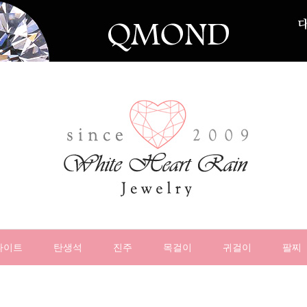
나이트
탄생석
진주
목걸이
귀걸이
팔찌