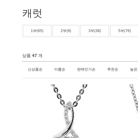
캐럿
1부(65)
2부(9)
3부(38)
5부(76)
상품
47
개
신상품순
이름순
판매인기순
추천순
높은