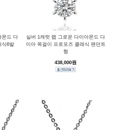
아몬드 다
실버 1캐럿 랩 그로운 다이아몬드 다
래식6발
이아 목걸이 프로포즈 클래식 팬던트
형
438,000원