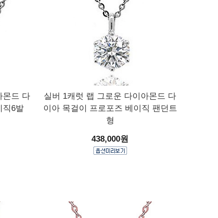
아몬드 다
실버 1캐럿 랩 그로운 다이아몬드 다
이직6발
이아 목걸이 프로포즈 베이직 팬던트
형
438,000원