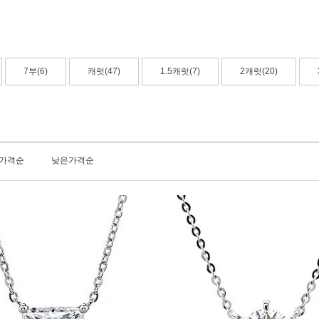
7부(6)
캐럿(47)
1.5캐럿(7)
2캐럿(20)
가격순
낮은가격순