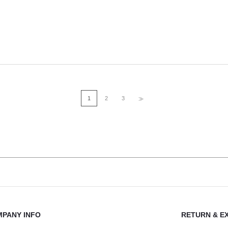
1
2
3
>>
PANY INFO
RETURN & E