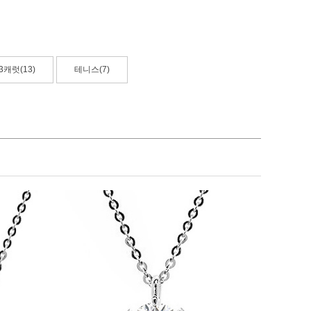
3캐럿(13)
테니스(7)