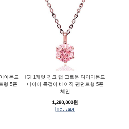
 다이아몬드
IGI 1캐럿 핑크 랩 그로운 다이아몬드
트형 5푼
다이아 목걸이 베이직 팬던트형 5푼
체인
1,280,000원