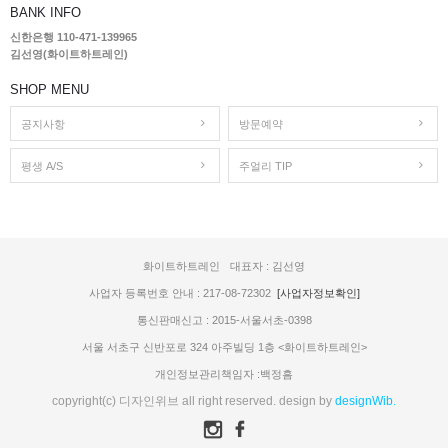
BANK INFO
신한은행 110-471-139965
김선영(화이트하트레인)
SHOP MENU
공지사항
방문예약
평생 A/S
주얼리 TIP
화이트하트레인
대표자 : 김선영
사업자 등록번호 안내 : 217-08-72302
[사업자정보확인]
통신판매신고 : 2015-서울서초-0398
서울 서초구 신반포로 324 아주빌딩 1층 <화이트하트레인>
개인정보관리책임자 :백정흠
copyright(c) 디자인위브 all right reserved. design by
designWib.