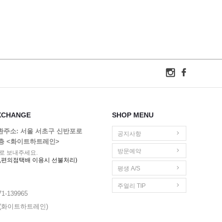
XCHANGE
SHOP MENU
교환주소: 서울 서초구 신반포로
공지사항
1층 <화이트하트레인>
방문예약
로 보내주세요.
,편의점택배 이용시 선불처리)
평생 A/S
주얼리 TIP
1-139965
영(화이트하트레인)