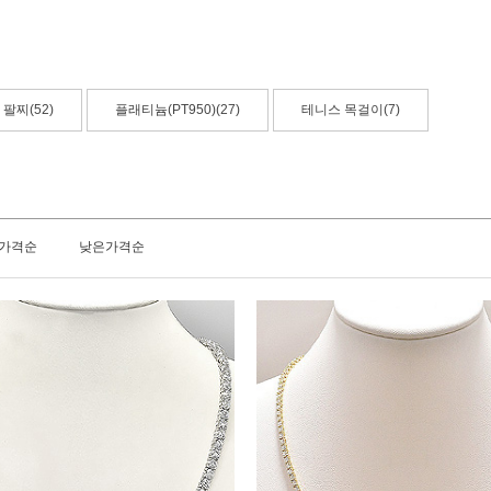
팔찌(52)
플래티늄(PT950)(27)
테니스 목걸이(7)
가격순
낮은가격순