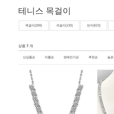
테니스 목걸이
목걸이(289)
귀걸이(130)
반지(623)
상품
7
개
신상품순
이름순
판매인기순
추천순
높은