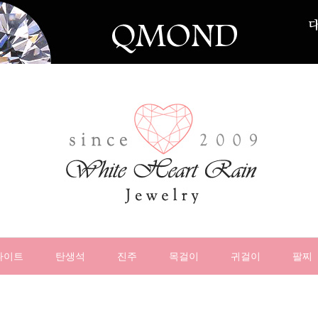
나이트
탄생석
진주
목걸이
귀걸이
팔찌