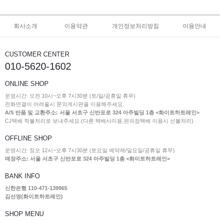
회사소개
이용약관
개인정보처리방침
이용안내
CUSTOMER CENTER
010-5620-1602
ONLINE SHOP
운영시간: 오전 10시~오후 7시30분 (토/일/공휴일 휴무)
전화연결이 어려울시 문의게시판을 이용해주세요.
A/S 반품 및 교환주소: 서울 서초구 신반포로 324 아주빌딩 1층 <화이트하트레인>
CJ택배 착불처리로 보내주세요.(다른 택배사이용,편의점택배 이용시 선불처리)
OFFLINE SHOP
운영시간: 정오 12시~오후 7시30분 (토요일 예약제/일요일/공휴일 휴무)
매장주소: 서울 서초구 신반포로 324 아주빌딩 1층 <화이트하트레인>
BANK INFO
신한은행 110-471-139965
김선영(화이트하트레인)
SHOP MENU