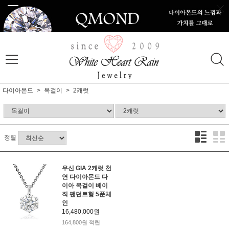
다이아몬드
목걸이
2캐럿
정렬
우신 GIA 2캐럿 천
연 다이아몬드 다
이아 목걸이 베이
직 팬던트형 5푼체
인
16,480,000원
164,800원 적립