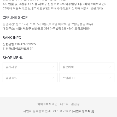
A/S 반품 및 교환주소: 서울 서초구 신반포로 324 아주빌딩 1층 <화이트하트레인>
CJ택배 착불처리로 보내주세요.(다른 택배사이용,편의점택배 이용시 선불처리)
OFFLINE SHOP
운영시간: 정오 12시~오후 7시30분 (토요일 예약제/일요일/공휴일 휴무)
매장주소: 서울 서초구 신반포로 324 아주빌딩 1층 <화이트하트레인>
BANK INFO
신한은행 110-471-139965
김선영(화이트하트레인)
SHOP MENU
공지사항
방문예약
평생 A/S
주얼리 TIP
화이트하트레인
대표자 : 김선영
사업자 등록번호 안내 : 217-08-72302
[사업자정보확인]