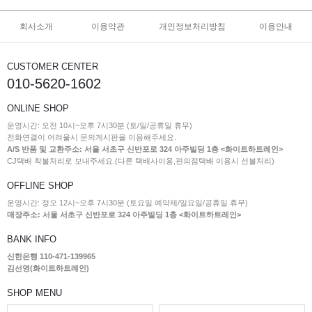
회사소개
이용약관
개인정보처리방침
이용안내
CUSTOMER CENTER
010-5620-1602
ONLINE SHOP
운영시간: 오전 10시~오후 7시30분 (토/일/공휴일 휴무)
전화연결이 어려울시 문의게시판을 이용해주세요.
A/S 반품 및 교환주소: 서울 서초구 신반포로 324 아주빌딩 1층 <화이트하트레인>
CJ택배 착불처리로 보내주세요.(다른 택배사이용,편의점택배 이용시 선불처리)
OFFLINE SHOP
운영시간: 정오 12시~오후 7시30분 (토요일 예약제/일요일/공휴일 휴무)
매장주소: 서울 서초구 신반포로 324 아주빌딩 1층 <화이트하트레인>
BANK INFO
신한은행 110-471-139965
김선영(화이트하트레인)
SHOP MENU