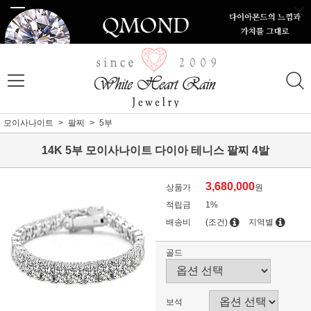
모이사나이트
팔찌
5부
14K 5부 모이사나이트 다이아 테니스 팔찌 4발
3,680,000
상품가
원
적립금
1%
배송비
(조건)
지역별
골드
보석