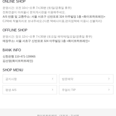
ONLINE SHOP
운영시간: 오전 10시~오후 7시30분 (토/일/공휴일 휴무)
전화연결이 어려울시 문의게시판을 이용해주세요.
A/S 반품 및 교환주소: 서울 서초구 신반포로 324 아주빌딩 1층 <화이트하트레인>
CJ택배 착불처리로 보내주세요.(다른 택배사이용,편의점택배 이용시 선불처리)
OFFLINE SHOP
운영시간: 정오 12시~오후 7시30분 (토요일 예약제/일요일/공휴일 휴무)
매장주소: 서울 서초구 신반포로 324 아주빌딩 1층 <화이트하트레인>
BANK INFO
신한은행 110-471-139965
김선영(화이트하트레인)
SHOP MENU
공지사항
방문예약
평생 A/S
주얼리 TIP
화이트하트레인
대표자 : 김선영