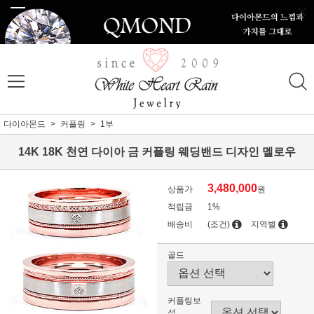
다이아몬드
커플링
1부
14K 18K 천연 다이아 금 커플링 웨딩밴드 디자인 멜로우
3,480,000
상품가
원
적립금
1%
배송비
(조건)
지역별
골드
커플링보
석