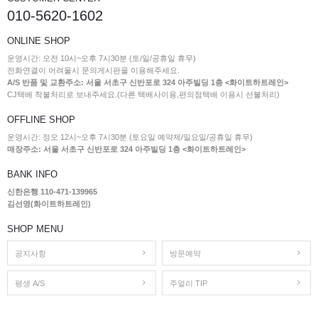
010-5620-1602
ONLINE SHOP
운영시간: 오전 10시~오후 7시30분 (토/일/공휴일 휴무)
전화연결이 어려울시 문의게시판을 이용해주세요.
A/S 반품 및 교환주소: 서울 서초구 신반포로 324 아주빌딩 1층 <화이트하트레인>
CJ택배 착불처리로 보내주세요.(다른 택배사이용,편의점택배 이용시 선불처리)
OFFLINE SHOP
운영시간: 정오 12시~오후 7시30분 (토요일 예약제/일요일/공휴일 휴무)
매장주소: 서울 서초구 신반포로 324 아주빌딩 1층 <화이트하트레인>
BANK INFO
신한은행 110-471-139965
김선영(화이트하트레인)
SHOP MENU
공지사항
방문예약
평생 A/S
주얼리 TIP