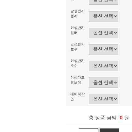
남성반지
컬러
여성반지
컬러
남성반지
호수
여성반지
호수
여성가드
링보석
레이져각
인
0
총 상품 금액
원