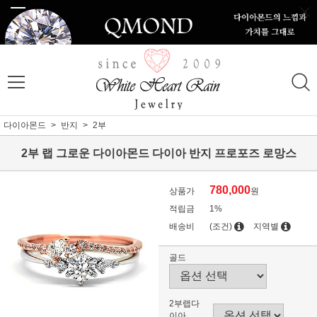
다이아몬드
반지
2부
2부 랩 그로운 다이아몬드 다이아 반지 프로포즈 로망스
780,000
상품가
원
적립금
1%
배송비
(조건)
지역별
골드
2부랩다
이아