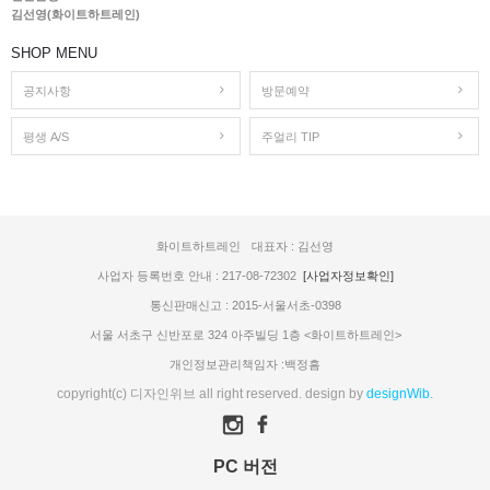
김선영(화이트하트레인)
SHOP MENU
공지사항
방문예약
평생 A/S
주얼리 TIP
화이트하트레인
대표자 : 김선영
사업자 등록번호 안내 : 217-08-72302
[사업자정보확인]
통신판매신고 : 2015-서울서초-0398
서울 서초구 신반포로 324 아주빌딩 1층 <화이트하트레인>
개인정보관리책임자 :백정흠
copyright(c) 디자인위브 all right reserved. design by
designWib.
PC 버전