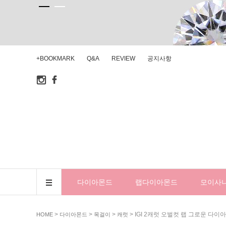
+BOOKMARK
Q&A
REVIEW
공지사항
다이아몬드
랩다이아몬드
모이사
>
>
>
> IGI 2캐럿 오벌컷 랩 그로운 다
HOME
다이아몬드
목걸이
캐럿