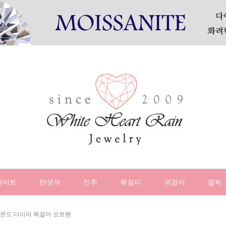
나이트
탄생석
진주
목걸이
귀걸이
팔찌
이아몬드 다이아 목걸이 오르헨