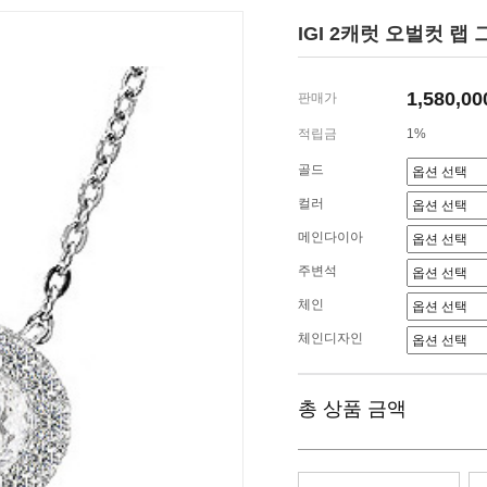
IGI 2캐럿 오벌컷 
1,580,0
판매가
적립금
1%
골드
컬러
메인다이아
주변석
체인
체인디자인
총 상품 금액