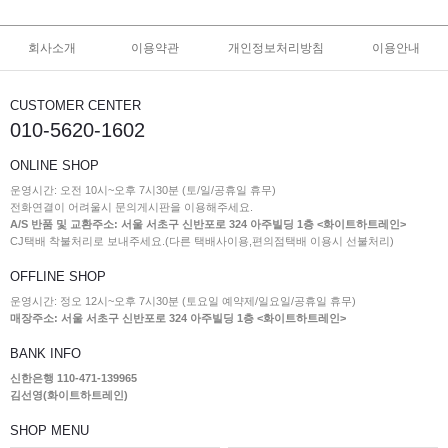
회사소개
이용약관
개인정보처리방침
이용안내
CUSTOMER CENTER
010-5620-1602
ONLINE SHOP
운영시간: 오전 10시~오후 7시30분 (토/일/공휴일 휴무)
전화연결이 어려울시 문의게시판을 이용해주세요.
A/S 반품 및 교환주소: 서울 서초구 신반포로 324 아주빌딩 1층 <화이트하트레인>
CJ택배 착불처리로 보내주세요.(다른 택배사이용,편의점택배 이용시 선불처리)
OFFLINE SHOP
운영시간: 정오 12시~오후 7시30분 (토요일 예약제/일요일/공휴일 휴무)
매장주소: 서울 서초구 신반포로 324 아주빌딩 1층 <화이트하트레인>
BANK INFO
신한은행 110-471-139965
김선영(화이트하트레인)
SHOP MENU