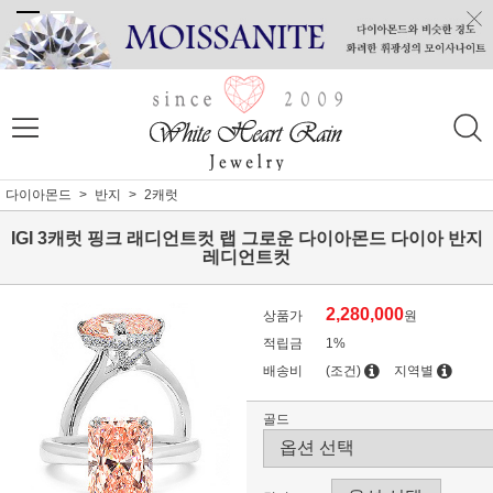
다이아몬드
반지
2캐럿
IGI 3캐럿 핑크 래디언트컷 랩 그로운 다이아몬드 다이아 반지
레디언트컷
2,280,000
상품가
원
적립금
1%
배송비
(조건)
지역별
골드