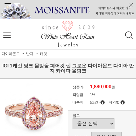
다이아몬드
반지
캐럿
IGI 1캐럿 핑크 물방울 페어컷 랩 그로운 다이아몬드 다이아 반
지 카이파 올핑크
1,880,000
상품가
원
적립금
1%
배송비
(조건)
지역별
골드