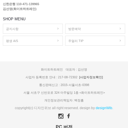
신한은행 110-471-139965
김선영(화이트하트레인)
SHOP MENU
공지사항
방문예약
평생 A/S
주얼리 TIP
화이트하트레인
대표자 : 김선영
사업자 등록번호 안내 : 217-08-72302
[사업자정보확인]
통신판매신고 : 2015-서울서초-0398
서울 서초구 신반포로 324 아주빌딩 1층 <화이트하트레인>
개인정보관리책임자 :백정흠
copyright(c) 디자인위브 all right reserved. design by
designWib.
PC 버전