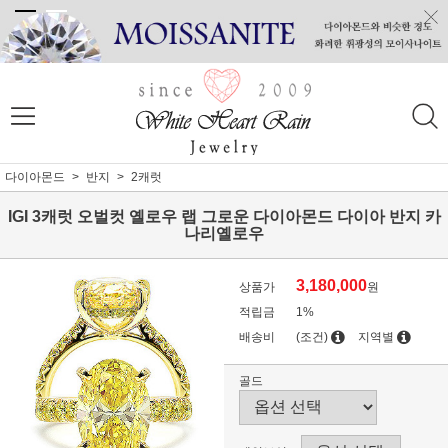
다이아몬드
반지
2캐럿
IGI 3캐럿 오벌컷 옐로우 랩 그로운 다이아몬드 다이아 반지 카
나리옐로우
3,180,000
상품가
원
적립금
1%
배송비
(조건)
지역별
골드