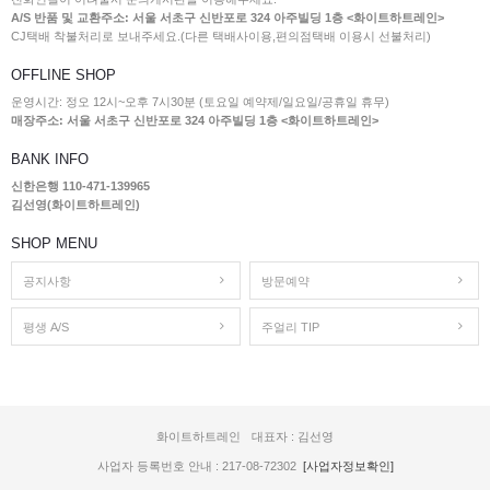
A/S 반품 및 교환주소: 서울 서초구 신반포로 324 아주빌딩 1층 <화이트하트레인>
CJ택배 착불처리로 보내주세요.(다른 택배사이용,편의점택배 이용시 선불처리)
OFFLINE SHOP
운영시간: 정오 12시~오후 7시30분 (토요일 예약제/일요일/공휴일 휴무)
매장주소: 서울 서초구 신반포로 324 아주빌딩 1층 <화이트하트레인>
BANK INFO
신한은행 110-471-139965
김선영(화이트하트레인)
SHOP MENU
공지사항
방문예약
평생 A/S
주얼리 TIP
화이트하트레인
대표자 : 김선영
사업자 등록번호 안내 : 217-08-72302
[사업자정보확인]