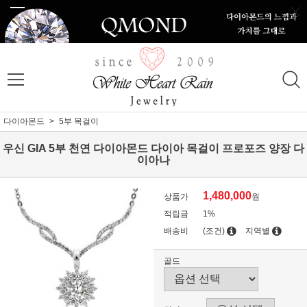
다이아몬드
5부 목걸이
우신 GIA 5부 천연 다이아몬드 다이아 목걸이 프로포즈 양장 다
이아나
1,480,000
상품가
원
적립금
1%
배송비
(조건)
지역별
골드