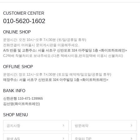
CUSTOMER CENTER
010-5620-1602
ONLINE SHOP
운영시간: 오전 10시~오후 7시30분 (토/일/공휴일 휴무)
전화연결이 어려울시 문의게시판을 이용해주세요.
A/S 반품 및 교환주소: 서울 서초구 신반포로 324 아주빌딩 1층 <화이트하트레인>
CJ택배 착불처리로 보내주세요.(다른 택배사이용,편의점택배 이용시 선불처리)
OFFLINE SHOP
운영시간: 정오 12시~오후 7시30분 (토요일 예약제/일요일/공휴일 휴무)
매장주소: 서울 서초구 신반포로 324 아주빌딩 1층 <화이트하트레인>
BANK INFO
신한은행 110-471-139965
김선영(화이트하트레인)
SHOP MENU
공지사항
방문예약
평생 A/S
주얼리 TIP