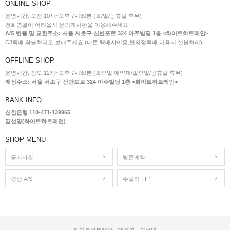
ONLINE SHOP
운영시간: 오전 10시~오후 7시30분 (토/일/공휴일 휴무)
전화연결이 어려울시 문의게시판을 이용해주세요.
A/S 반품 및 교환주소: 서울 서초구 신반포로 324 아주빌딩 1층 <화이트하트레인>
CJ택배 착불처리로 보내주세요.(다른 택배사이용,편의점택배 이용시 선불처리)
OFFLINE SHOP
운영시간: 정오 12시~오후 7시30분 (토요일 예약제/일요일/공휴일 휴무)
매장주소: 서울 서초구 신반포로 324 아주빌딩 1층 <화이트하트레인>
BANK INFO
신한은행 110-471-139965
김선영(화이트하트레인)
SHOP MENU
공지사항
방문예약
평생 A/S
주얼리 TIP