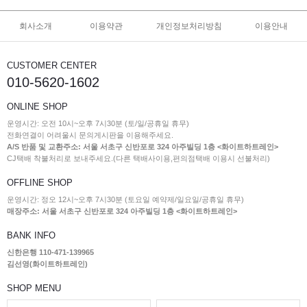
회사소개
이용약관
개인정보처리방침
이용안내
CUSTOMER CENTER
010-5620-1602
ONLINE SHOP
운영시간: 오전 10시~오후 7시30분 (토/일/공휴일 휴무)
전화연결이 어려울시 문의게시판을 이용해주세요.
A/S 반품 및 교환주소: 서울 서초구 신반포로 324 아주빌딩 1층 <화이트하트레인>
CJ택배 착불처리로 보내주세요.(다른 택배사이용,편의점택배 이용시 선불처리)
OFFLINE SHOP
운영시간: 정오 12시~오후 7시30분 (토요일 예약제/일요일/공휴일 휴무)
매장주소: 서울 서초구 신반포로 324 아주빌딩 1층 <화이트하트레인>
BANK INFO
신한은행 110-471-139965
김선영(화이트하트레인)
SHOP MENU