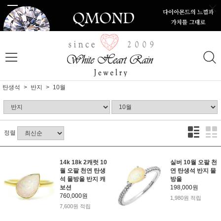
탄생석
반지
10월
정렬
14k 18k 2캐럿 10
실버 10월 오팔 천
월 오팔 천연 탄생
연 탄생석 반지 물
석 물방울 반지 캐
방울
보션
198,000원
760,000원
1,980원 적립
7,600원 적립