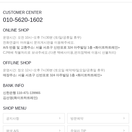
CUSTOMER CENTER
010-5620-1602
ONLINE SHOP
운영시간: 오전 10시~오후 7시30분 (토/일/공휴일 휴무)
전화연결이 어려울시 문의게시판을 이용해주세요.
A/S 반품 및 교환주소: 서울 서초구 신반포로 324 아주빌딩 1층 <화이트하트레인>
CJ택배 착불처리로 보내주세요.(다른 택배사이용,편의점택배 이용시 선불처리)
OFFLINE SHOP
운영시간: 정오 12시~오후 7시30분 (토요일 예약제/일요일/공휴일 휴무)
매장주소: 서울 서초구 신반포로 324 아주빌딩 1층 <화이트하트레인>
BANK INFO
신한은행 110-471-139965
김선영(화이트하트레인)
SHOP MENU
공지사항
방문예약
평생 A/S
주얼리 TIP