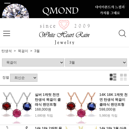
탄생석
목걸이
3월
정렬
실버 1캐럿 천연
14K 18K 1캐럿 천
탄생석 목걸이 클
연 탄생석 목걸이
래식 팬던트형
클래식 팬던트형
168,000원
598,000원
1,680원 적립
5,980원 적립
14k 18k 2캐럿 물
14k 18k 3월 아쿠