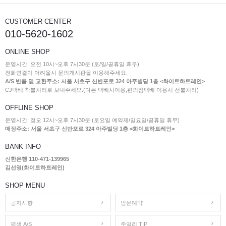
CUSTOMER CENTER
010-5620-1602
ONLINE SHOP
운영시간: 오전 10시~오후 7시30분 (토/일/공휴일 휴무)
전화연결이 어려울시 문의게시판을 이용해주세요.
A/S 반품 및 교환주소: 서울 서초구 신반포로 324 아주빌딩 1층 <화이트하트레인>
CJ택배 착불처리로 보내주세요.(다른 택배사이용,편의점택배 이용시 선불처리)
OFFLINE SHOP
운영시간: 정오 12시~오후 7시30분 (토요일 예약제/일요일/공휴일 휴무)
매장주소: 서울 서초구 신반포로 324 아주빌딩 1층 <화이트하트레인>
BANK INFO
신한은행 110-471-139965
김선영(화이트하트레인)
SHOP MENU
공지사항
방문예약
평생 A/S
주얼리 TIP