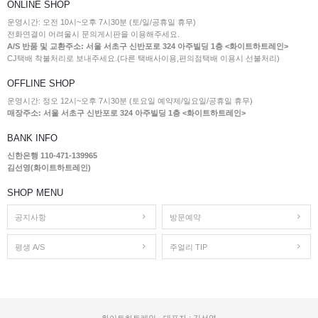
ONLINE SHOP
운영시간: 오전 10시~오후 7시30분 (토/일/공휴일 휴무)
전화연결이 어려울시 문의게시판을 이용해주세요.
A/S 반품 및 교환주소: 서울 서초구 신반포로 324 아주빌딩 1층 <화이트하트레인>
CJ택배 착불처리로 보내주세요.(다른 택배사이용,편의점택배 이용시 선불처리)
OFFLINE SHOP
운영시간: 정오 12시~오후 7시30분 (토요일 예약제/일요일/공휴일 휴무)
매장주소: 서울 서초구 신반포로 324 아주빌딩 1층 <화이트하트레인>
BANK INFO
신한은행 110-471-139965
김선영(화이트하트레인)
SHOP MENU
공지사항
방문예약
평생 A/S
주얼리 TIP