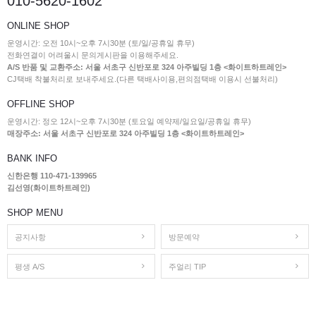
010-5620-1602
ONLINE SHOP
운영시간: 오전 10시~오후 7시30분 (토/일/공휴일 휴무)
전화연결이 어려울시 문의게시판을 이용해주세요.
A/S 반품 및 교환주소: 서울 서초구 신반포로 324 아주빌딩 1층 <화이트하트레인>
CJ택배 착불처리로 보내주세요.(다른 택배사이용,편의점택배 이용시 선불처리)
OFFLINE SHOP
운영시간: 정오 12시~오후 7시30분 (토요일 예약제/일요일/공휴일 휴무)
매장주소: 서울 서초구 신반포로 324 아주빌딩 1층 <화이트하트레인>
BANK INFO
신한은행 110-471-139965
김선영(화이트하트레인)
SHOP MENU
공지사항
방문예약
평생 A/S
주얼리 TIP