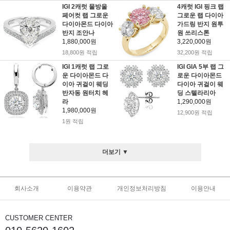
IGI 2캐럿 물방울
4캐럿 IGI 핑크 랩
페어컷 랩 그로운
그로운 랩 다이아
다이아몬드 다이아
가드링 반지 원투
반지 조안나
원 쓰리스톤
1,880,000원
3,220,000원
18,800원 적립
32,200원 적립
IGI 1캐럿 랩 그로
IGI GIA 5부 랩 그
운 다이아몬드 다
로운 다이아몬드
이아 귀걸이 웨딩
다이아 귀걸이 웨
반자동 원터치 헤
딩 스텔라리아
라
1,290,000원
1,980,000원
12,900원 적립
1원 적립
더보기 ▼
회사소개
이용약관
개인정보처리방침
이용안내
CUSTOMER CENTER