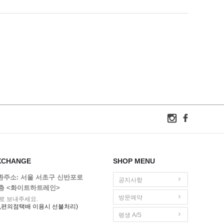
XCHANGE
SHOP MENU
교환주소: 서울 서초구 신반포로
공지사항
1층 <화이트하트레인>
방문예약
로 보내주세요.
,편의점택배 이용시 선불처리)
평생 A/S