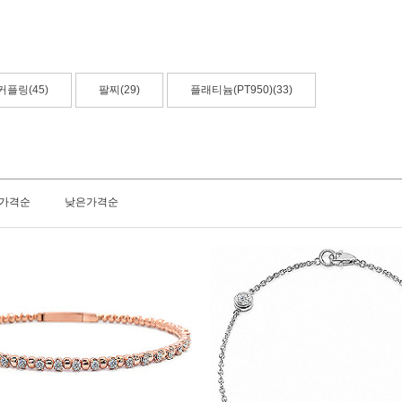
커플링(45)
팔찌(29)
플래티늄(PT950)(33)
가격순
낮은가격순