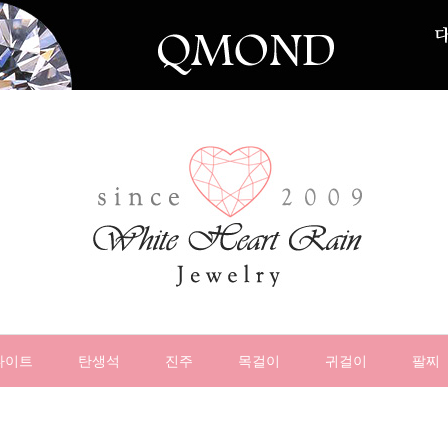
나이트
탄생석
진주
목걸이
귀걸이
팔찌