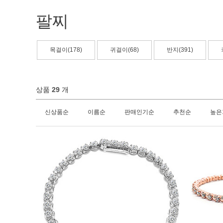
팔찌
목걸이(178)
귀걸이(68)
반지(391)
상품
29
개
신상품순
이름순
판매인기순
추천순
높은