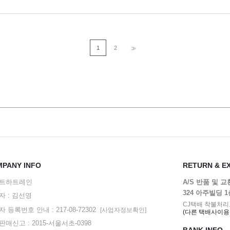
1
2
>>
PANY INFO
RETURN & E
트하트레인
A/S 반품 및 
324 아주빌딩 
자 : 김선영
CJ택배 착불처리
 등록번호 안내 : 217-08-72302
[사업자정보확인]
(다른 택배사이용
매신고 : 2015-서울서초-0398