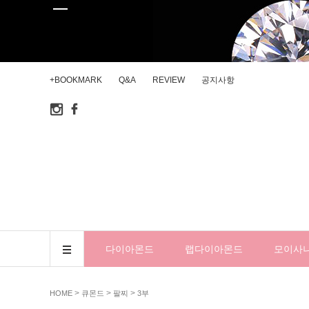
+BOOKMARK
Q&A
REVIEW
공지사항
다이아몬드
랩다이아몬드
모이사
>
>
>
HOME
큐몬드
팔찌
3부