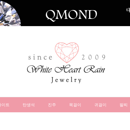
나이트
탄생석
진주
목걸이
귀걸이
팔찌