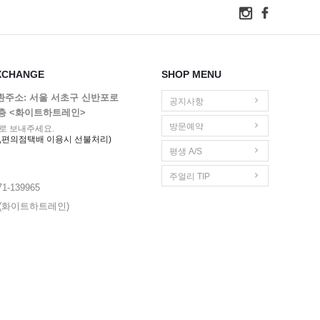
XCHANGE
SHOP MENU
교환주소: 서울 서초구 신반포로
공지사항
1층 <화이트하트레인>
방문예약
로 보내주세요.
,편의점택배 이용시 선불처리)
평생 A/S
주얼리 TIP
1-139965
영(화이트하트레인)