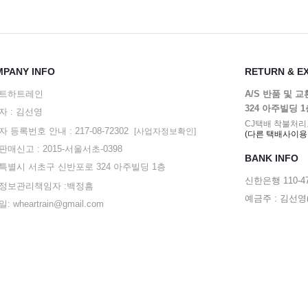
PANY INFO
RETURN & E
트하트레인
A/S 반품 및 
324 아주빌딩 
자 : 김선영
CJ택배 착불처리
 등록번호 안내 : 217-08-72302
[사업자정보확인]
(다른 택배사이용
매신고 : 2015-서울서초-0398
BANK INFO
특별시 서초구 신반포로 324 아주빌딩 1층
신한은행 110-47
정보관리책임자 :백정흠
예금주 : 김선
: wheartrain@gmail.com