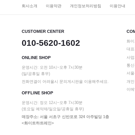
회사소개
이용약관
개인정보처리방침
이용안내
CUSTOMER CENTER
COM
010-5620-1602
화이
대표
ONLINE SHOP
사업자
통신판
운영시간: 오전 10시~오후 7시30분
서울
(일/공휴일 휴무)
전화연결이 어려울시 문의게시판을 이용해주세요.
개인
이메일
OFFLINE SHOP
운영시간: 정오 12시~오후 7시30분
(토요일 예약제/일요일/공휴일 휴무)
매장주소: 서울 서초구 신반포로 324 아주빌딩 1층
<화이트하트레인>