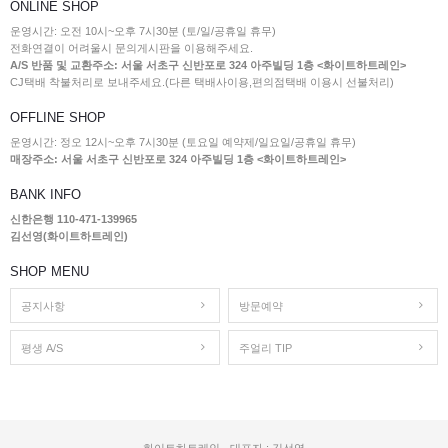
ONLINE SHOP
운영시간: 오전 10시~오후 7시30분 (토/일/공휴일 휴무)
전화연결이 어려울시 문의게시판을 이용해주세요.
A/S 반품 및 교환주소: 서울 서초구 신반포로 324 아주빌딩 1층 <화이트하트레인>
CJ택배 착불처리로 보내주세요.(다른 택배사이용,편의점택배 이용시 선불처리)
OFFLINE SHOP
운영시간: 정오 12시~오후 7시30분 (토요일 예약제/일요일/공휴일 휴무)
매장주소: 서울 서초구 신반포로 324 아주빌딩 1층 <화이트하트레인>
BANK INFO
신한은행 110-471-139965
김선영(화이트하트레인)
SHOP MENU
공지사항
방문예약
평생 A/S
주얼리 TIP