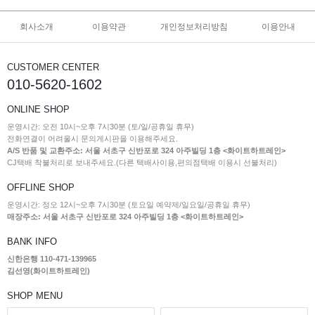
회사소개
이용약관
개인정보처리방침
이용안내
CUSTOMER CENTER
010-5620-1602
ONLINE SHOP
운영시간: 오전 10시~오후 7시30분 (토/일/공휴일 휴무)
전화연결이 어려울시 문의게시판을 이용해주세요.
A/S 반품 및 교환주소: 서울 서초구 신반포로 324 아주빌딩 1층 <화이트하트레인>
CJ택배 착불처리로 보내주세요.(다른 택배사이용,편의점택배 이용시 선불처리)
OFFLINE SHOP
운영시간: 정오 12시~오후 7시30분 (토요일 예약제/일요일/공휴일 휴무)
매장주소: 서울 서초구 신반포로 324 아주빌딩 1층 <화이트하트레인>
BANK INFO
신한은행 110-471-139965
김선영(화이트하트레인)
SHOP MENU