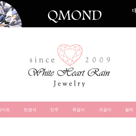
나이트
탄생석
진주
목걸이
귀걸이
팔찌