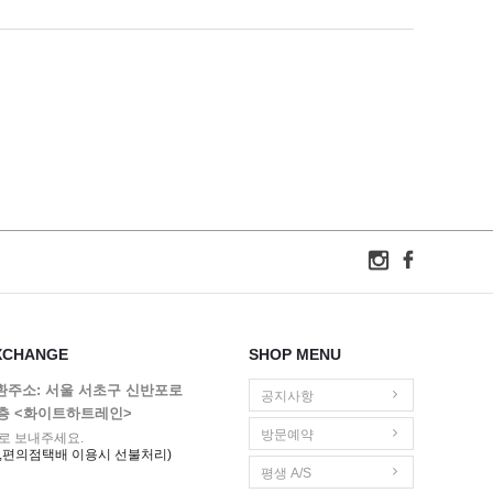
XCHANGE
SHOP MENU
교환주소: 서울 서초구 신반포로
공지사항
1층 <화이트하트레인>
방문예약
로 보내주세요.
,편의점택배 이용시 선불처리)
평생 A/S