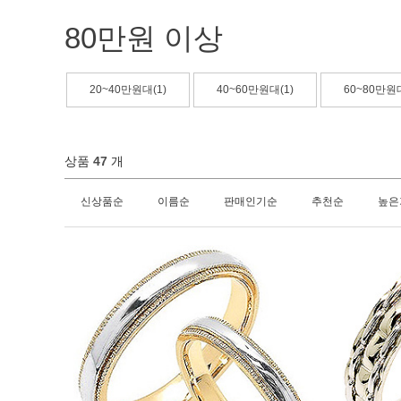
80만원 이상
20~40만원대(1)
40~60만원대(1)
60~80만원대
상품
47
개
신상품순
이름순
판매인기순
추천순
높은