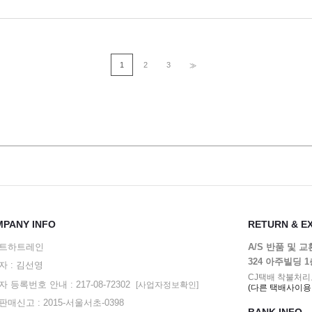
1
2
3
>>
PANY INFO
RETURN & E
트하트레인
A/S 반품 및 
324 아주빌딩 
자 : 김선영
CJ택배 착불처리
 등록번호 안내 : 217-08-72302
[사업자정보확인]
(다른 택배사이용
매신고 : 2015-서울서초-0398