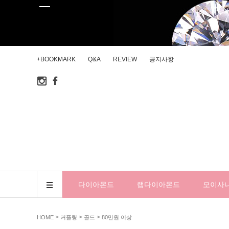
+BOOKMARK
Q&A
REVIEW
공지사항
다이아몬드
랩다이아몬드
모이사
>
>
>
HOME
커플링
골드
80만원 이상