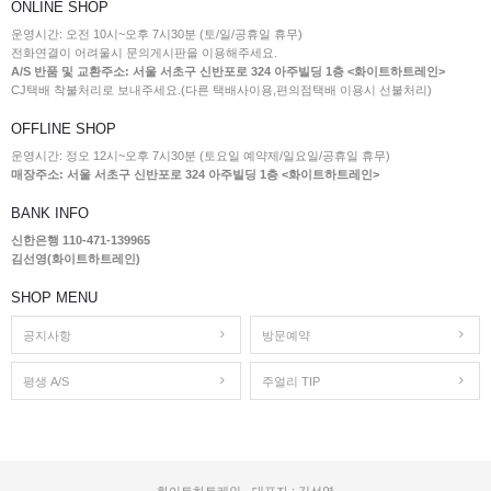
ONLINE SHOP
운영시간: 오전 10시~오후 7시30분 (토/일/공휴일 휴무)
전화연결이 어려울시 문의게시판을 이용해주세요.
A/S 반품 및 교환주소: 서울 서초구 신반포로 324 아주빌딩 1층 <화이트하트레인>
CJ택배 착불처리로 보내주세요.(다른 택배사이용,편의점택배 이용시 선불처리)
OFFLINE SHOP
운영시간: 정오 12시~오후 7시30분 (토요일 예약제/일요일/공휴일 휴무)
매장주소: 서울 서초구 신반포로 324 아주빌딩 1층 <화이트하트레인>
BANK INFO
신한은행 110-471-139965
김선영(화이트하트레인)
SHOP MENU
공지사항
방문예약
평생 A/S
주얼리 TIP