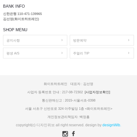
BANK INFO
신한은행 110-471-139965
김선영(화이트하트레인)
SHOP MENU
공지사항
방문예약
평생 A/S
주얼리 TIP
화이트하트레인
대표자 : 김선영
사업자 등록번호 안내 : 217-08-72302
[사업자정보확인]
통신판매신고 : 2015-서울서초-0398
서울 서초구 신반포로 324 아주빌딩 1층 <화이트하트레인>
개인정보관리책임자 :백정흠
copyright(c) 디자인위브 all right reserved. design by
designWib.