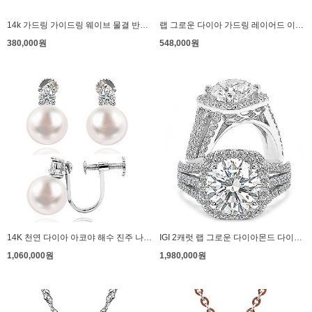
14k 가드링 가이드링 웨이브 물결 반지 파도
랩 그로운 다이아 가드링 레이어드 이터너티 반지 볼리움 식스
380,000원
548,000원
14K 천연 다이아 아코야 해수 진주 나사형 귀찌 레지 귀안뚫는 귀걸이
IGI 2캐럿 랩 그로운 다이아몬드 다이아 반지 프로포즈 에테르노
1,060,000원
1,980,000원