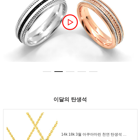
이달의 탄생석
14k 18k 3월 아쿠아마린 천연 탄생석 목걸이 왕관