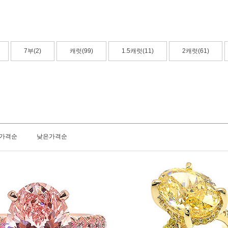
7부(2)
캐럿(99)
1.5캐럿(11)
2캐럿(61)
가격순
낮은가격순