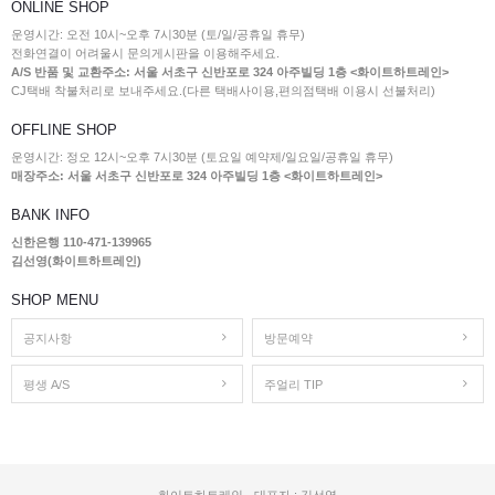
ONLINE SHOP
운영시간: 오전 10시~오후 7시30분 (토/일/공휴일 휴무)
전화연결이 어려울시 문의게시판을 이용해주세요.
A/S 반품 및 교환주소: 서울 서초구 신반포로 324 아주빌딩 1층 <화이트하트레인>
CJ택배 착불처리로 보내주세요.(다른 택배사이용,편의점택배 이용시 선불처리)
OFFLINE SHOP
운영시간: 정오 12시~오후 7시30분 (토요일 예약제/일요일/공휴일 휴무)
매장주소: 서울 서초구 신반포로 324 아주빌딩 1층 <화이트하트레인>
BANK INFO
신한은행 110-471-139965
김선영(화이트하트레인)
SHOP MENU
공지사항
방문예약
평생 A/S
주얼리 TIP