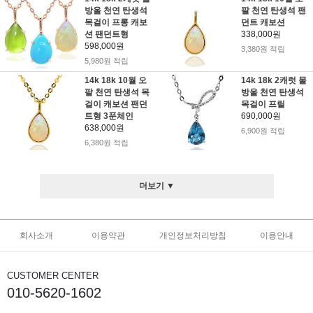
방울 천연 탄생석
팔 천연 탄생석 팬
목걸이 프롱 캐보
던트 캐보션
션 팬던트형
338,000원
598,000원
3,380원 적립
5,980원 적립
14k 18k 10월 오
14k 18k 2캐럿 물
팔 천연 탄생석 목
방울 천연 탄생석
걸이 캐보션 팬던
목걸이 프릴
트형 3푼체인
690,000원
638,000원
6,900원 적립
6,380원 적립
더보기 ▼
회사소개
이용약관
개인정보처리방침
이용안내
CUSTOMER CENTER
010-5620-1602