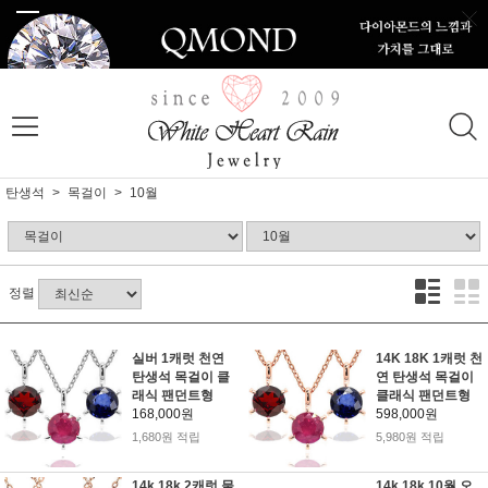
탄생석
목걸이
10월
정렬
실버 1캐럿 천연
14K 18K 1캐럿 천
탄생석 목걸이 클
연 탄생석 목걸이
래식 팬던트형
클래식 팬던트형
168,000원
598,000원
1,680원 적립
5,980원 적립
14k 18k 2캐럿 물
14k 18k 10월 오