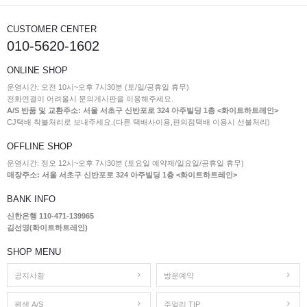
CUSTOMER CENTER
010-5620-1602
ONLINE SHOP
운영시간: 오전 10시~오후 7시30분 (토/일/공휴일 휴무)
전화연결이 어려울시 문의게시판을 이용해주세요.
A/S 반품 및 교환주소: 서울 서초구 신반포로 324 아주빌딩 1층 <화이트하트레인>
CJ택배 착불처리로 보내주세요.(다른 택배사이용,편의점택배 이용시 선불처리)
OFFLINE SHOP
운영시간: 정오 12시~오후 7시30분 (토요일 예약제/일요일/공휴일 휴무)
매장주소: 서울 서초구 신반포로 324 아주빌딩 1층 <화이트하트레인>
BANK INFO
신한은행 110-471-139965
김선영(화이트하트레인)
SHOP MENU
공지사항
방문예약
평생 A/S
주얼리 TIP