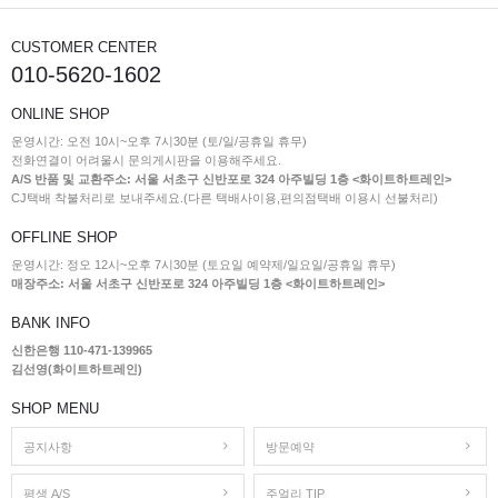
CUSTOMER CENTER
010-5620-1602
ONLINE SHOP
운영시간: 오전 10시~오후 7시30분 (토/일/공휴일 휴무)
전화연결이 어려울시 문의게시판을 이용해주세요.
A/S 반품 및 교환주소: 서울 서초구 신반포로 324 아주빌딩 1층 <화이트하트레인>
CJ택배 착불처리로 보내주세요.(다른 택배사이용,편의점택배 이용시 선불처리)
OFFLINE SHOP
운영시간: 정오 12시~오후 7시30분 (토요일 예약제/일요일/공휴일 휴무)
매장주소: 서울 서초구 신반포로 324 아주빌딩 1층 <화이트하트레인>
BANK INFO
신한은행 110-471-139965
김선영(화이트하트레인)
SHOP MENU
공지사항
방문예약
평생 A/S
주얼리 TIP